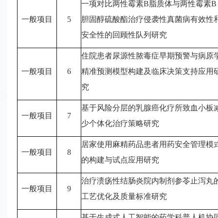
箱：
一项对比两性霉素
B脂质体与两性霉素B
sxsyxh@126.com
一般项目
5
胆固醇硫酸酯治疗侵袭性真菌病有效性
安全性的回顾性队列研究
住院患者尿源性脓毒症早期预警与病原
一般项目
6
精准预测模型构建及临床决策支持应用
究
基于风险分层的乳腺癌化疗所致血小板
一般项目
7
少个体化治疗策略研究
居家使用麻精药品患者用药安全管理模
一般项目
8
的构建与试点应用研究
治疗溃疡性结肠炎院内制剂参苓止泻丸
一般项目
9
工艺优化及质量标准研究
基于生成式人工智能的药学科普人机协