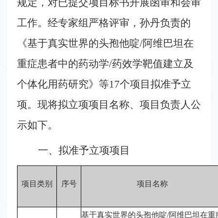
学
规定，对已提交项目标书开展函审和会审
术
工作。
经专家组严格评审，孙丹负责的
交
《基于真实世界的头孢他啶
/阿维巴坦在
流
重症患者中的药动学/药效学靶值建立及
个体化用药研究》等17个项目
拟准予立
科
项。现将拟立项项目名称、项目负责人
公
普
宣
示如下
。
传
一、拟准予立项
项目
政
项目类别
序号
项目名称
策
法
基于真实世界的头孢他啶
/阿维巴坦在重