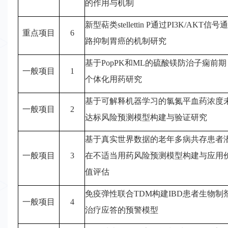
的作用与机制
会
新型萜类
stellettin P通过PI3K/AKT信号通
重点项目
6
联
路抑制胃癌的机制研究
系
基于
PopPK和ML的硫酸镁防治子痫前期
一般项目
1
我
个体化用药研究
们
基于可解释机器学习的氯氮平血药
浓
度
一般项目
2
达标风险预测模型构建与验证研究
基于真实世界数据的老年多病共存患者
电
一般项目
3
在不适当用药风险预测模型构建与应用
话：
029-
值评估
81027889
免疫弹性联合
TDM构建IBD患者生物制
18092154208
一般项目
4
治疗应答的预警模型
邮