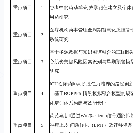
规
重点项目
1
患者中的药动学/药效学靶值建立及个体
用药研究
会
医疗机构药事管理全周期智慧化质控管
重点项目
2
员
系统研究
中
基于多源数据与知识图谱融合的
ICIs相
心
重点项目
3
心肌炎关键风险因素识别与早期预警模
研究
西
ICU临床药师高阶胜任力培养的路径创
部
重点项目
4
—基于BOPPPS-情景模拟融合模型的规
药
化培训体系构建与效能验证
学
黄芪皂苷
Ⅱ通过Wnt/β-catenin信号通路抑
大
重点项目
5
肿瘤上皮-间质转化（EMT）及迁移侵袭