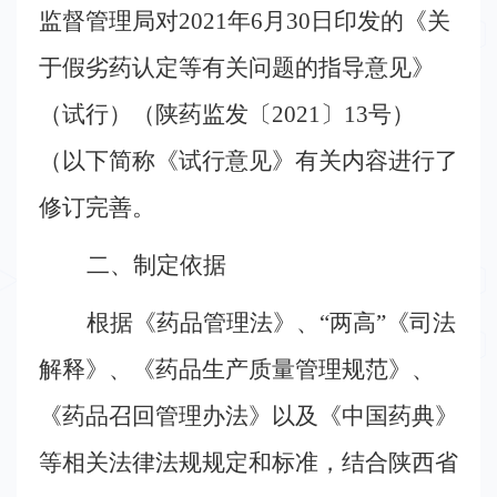
监督管理局对
2021
年
6
月
30
日印发的《关
规
于假劣药认定等有关问题的指导意见》
会
（试行）（陕药监发〔
2021
〕
13
号）
员
（以下简称《试行意见》有关内容进行了
中
修订完善。
心
二、制定依据
西
根据《药品管理法》、“两高”《司法
部
解释》、《药品生产质量管理规范》、
药
《药品召回管理办法》以及《中国药典》
学
等相关法律法规规定和标准，结合陕西省
大