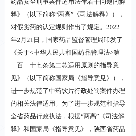
学
药品安全刑事案件适用法律若干问题的解
术
释》（以下简称
“
两高
”
《司法解释》），
交
对假劣药的认定规则作出了规定。
2022
流
年
2
月
21
日，国家药品监督管理局印发了
《关于
<
中华人民共和国药品管理法
>
第
科
一百一十七条第二款适用原则的指导意
普
宣
见》（以下简称国家局《指导意见》），
传
进一步规范了中药饮片行政处罚案件办理
的相关法律适用。为了进一步规范和指导
政
全省药品行政执法，根据
“
两高
”
《司法解
策
释》和国家局《指导意见》，陕西省药品
法