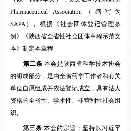
学
术
Pharmaceutical Association
（缩写为
交
SAPA
）。根据《社会团体登记管理条
流
例》《陕西省全省性社会团体章程示范文
本》制定本章程。
科
普
第二条
本会
是陕西省科学技术协会
宣
的组成部分，是由全省药学工作者和有关
传
单位自愿组成并依法登记成立，具有法人
资格的全省性、学术性、非营利性社会组
政
织。
策
法
第三条
本会
的宗旨：坚持以习近平