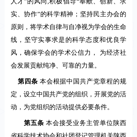
人才”的风尚
,
积极倡导“奉献、创新、求
会
实、协作”的科学精神；坚持民主办会的
联
原则，将学术自律与自净视为学会的生命
系
线，坚守实事求是的科学态度和优良学
我
风，确保学会的学术公信力，
为经济社
们
会发展贡献纯净、可靠的力量。
第四条
本会
根据中国共产党章程的规
电
定，设立中国共产党的组织，开展党的活
话：
029-
动，为党组织的活动提供必要条件。
81027889
18092154208
第五条
本会
接受业务主管单位陕西
邮
省科学技术协会和社团登记管理机关陕西