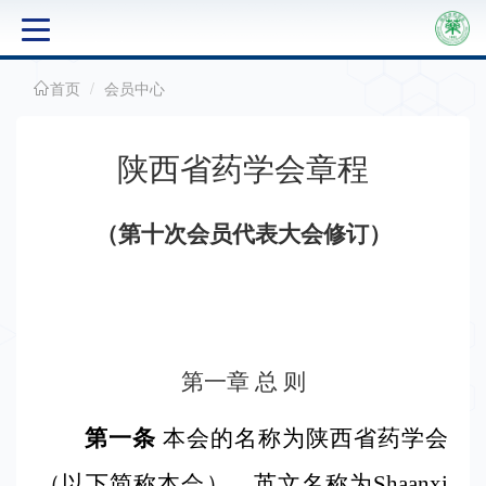
首页
会员中心
关
于
陕西省药学会章程
学
会
（第十次会员代表大会修订）
通
知
公
第一章 总 则
告
第一条
本会
的名称为陕西省药学会
（以下简称本会），英文名称为
Shaanxi